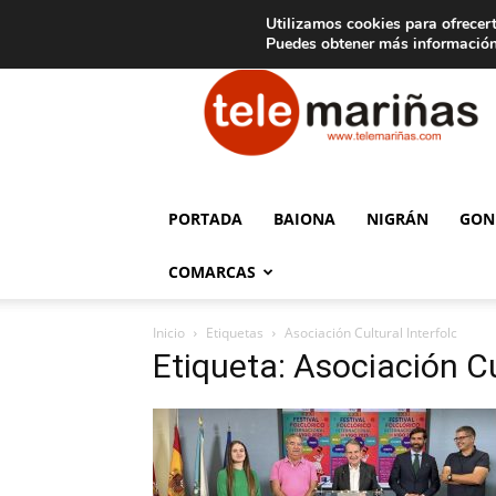
C
15
Aviso legal
Tarifas de publicidad
Oia
Utilizamos cookies para ofrecert
Puedes obtener más información
Telemariñas
PORTADA
BAIONA
NIGRÁN
GON
COMARCAS
Inicio
Etiquetas
Asociación Cultural Interfolc
Etiqueta: Asociación Cu