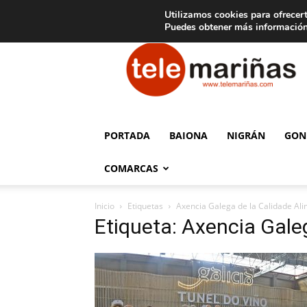
C
15
Aviso legal
Tarifas de publicidad
Oia
Utilizamos cookies para ofrecert
Puedes obtener más información
Telemariñas
PORTADA
BAIONA
NIGRÁN
GON
COMARCAS
Inicio
Etiquetas
Axencia Galega de la Calidade Ali
Etiqueta: Axencia Gale