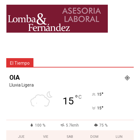
El Tiempo
OIA
Lluvia Ligera
°
15
°
C
15
°
15
100 %
5.7kmh
75 %
JUE
VIE
SAB
DOM
LUN