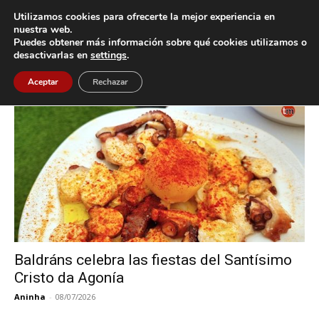
Utilizamos cookies para ofrecerte la mejor experiencia en
nuestra web.
Puedes obtener más información sobre qué cookies utilizamos o
Inicio
Etiquetas
Baldráns
desactivarlas en
settings
.
Etiqueta: Baldráns
Aceptar
Rechazar
Baldráns celebra las fiestas del Santísimo
Cristo da Agonía
Aninha
-
08/07/2026