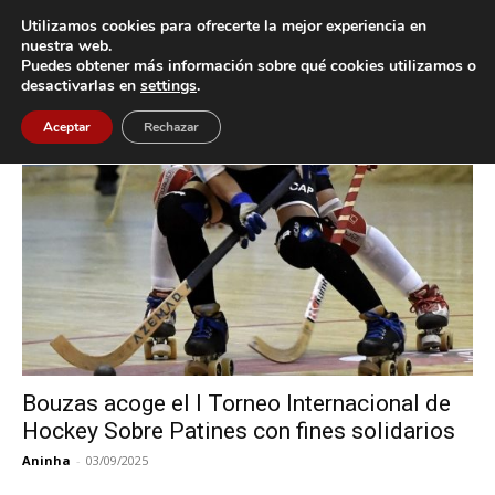
Utilizamos cookies para ofrecerte la mejor experiencia en
nuestra web.
Puedes obtener más información sobre qué cookies utilizamos o
Inicio
Etiquetas
Bouzas
desactivarlas en
settings
.
Etiqueta: Bouzas
Aceptar
Rechazar
Bouzas acoge el I Torneo Internacional de
Hockey Sobre Patines con fines solidarios
Aninha
-
03/09/2025