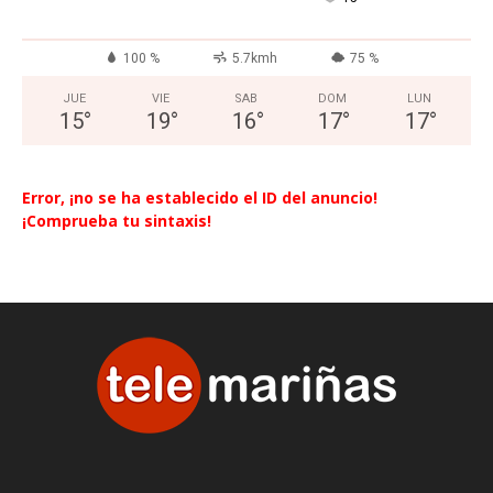
100 %
5.7kmh
75 %
JUE
VIE
SAB
DOM
LUN
15
°
19
°
16
°
17
°
17
°
Error, ¡no se ha establecido el ID del anuncio!
¡Comprueba tu sintaxis!