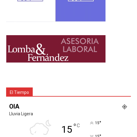
El Tiempo
OIA
Lluvia Ligera
°
15
°
C
15
°
15