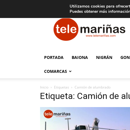
C
15
Aviso legal
Tarifas de publicidad
Oia
Utilizamos cookies para ofrecert
Puedes obtener más información
Telemariñas
PORTADA
BAIONA
NIGRÁN
GON
COMARCAS
Inicio
Etiquetas
Camión de alumbrado
Etiqueta: Camión de a