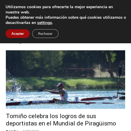
Utilizamos cookies para ofrecerte la mejor experiencia en
nuestra web.
Puedes obtener más información sobre qué cookies utilizamos o
Inicio
Etiquetas
Campeonato del Mundo de Piragüismo
desactivarlas en
settings
.
Etiqueta: Campeonato del Mundo de
Aceptar
Rechazar
Piragüismo
Tomiño celebra los logros de sus
deportistas en el Mundial de Piragüismo