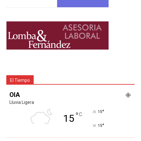
El Tiempo
OIA
Lluvia Ligera
°
15
°
C
15
°
15