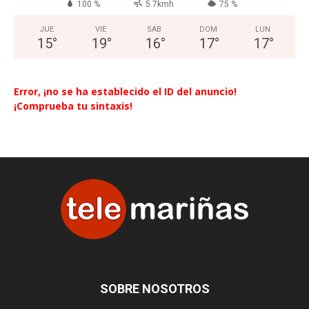
100 %
5.7kmh
75 %
JUE
VIE
SAB
DOM
LUN
15
°
19
°
16
°
17
°
17
°
Error, ¡no se ha establecido el ID del anuncio!
¡Comprueba tu sintaxis!
SOBRE NOSOTROS