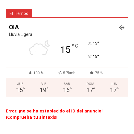
El Tiempo
OIA
Lluvia Ligera
°
15
°
C
15
°
15
100 %
5.7kmh
75 %
JUE
VIE
SAB
DOM
LUN
15
°
19
°
16
°
17
°
17
°
Error, ¡no se ha establecido el ID del anuncio!
¡Comprueba tu sintaxis!