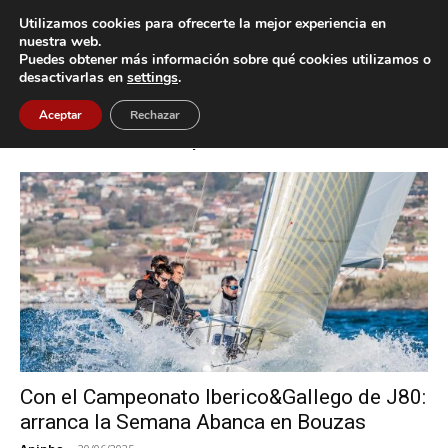
Utilizamos cookies para ofrecerte la mejor experiencia en
nuestra web.
Puedes obtener más información sobre qué cookies utilizamos o
Inicio
Etiquetas
Campeonato Ibérico de la clase de monotipos J80
desactivarlas en
settings
.
Etiqueta: Campeonato Ibérico de la
Aceptar
Rechazar
clase de monotipos J80
Con el Campeonato Iberico&Gallego de J80:
arranca la Semana Abanca en Bouzas