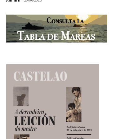
Aninha
-
20/06/2025