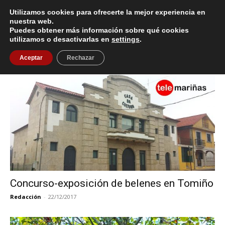
Utilizamos cookies para ofrecerte la mejor experiencia en
nuestra web.
Puedes obtener más información sobre qué cookies
Inicio
Etiquetas
Casa Cultura Tomiño
utilizamos o desactivarlas en
settings
.
Etiqueta: Casa Cultura Tomiño
Aceptar
Rechazar
Concurso-exposición de belenes en Tomiño
Redacción
-
22/12/2017