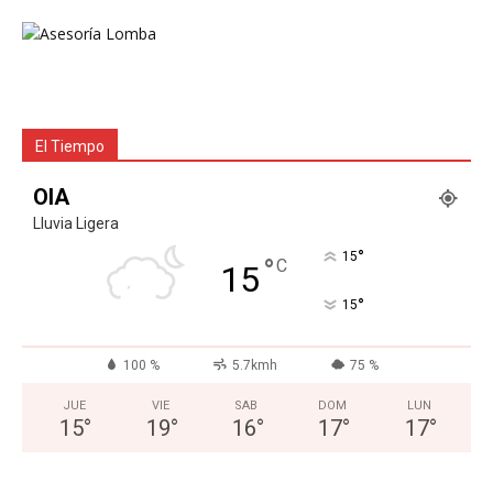
El Tiempo
OIA
Lluvia Ligera
°
15
°
C
15
°
15
100 %
5.7kmh
75 %
JUE
VIE
SAB
DOM
LUN
15
°
19
°
16
°
17
°
17
°