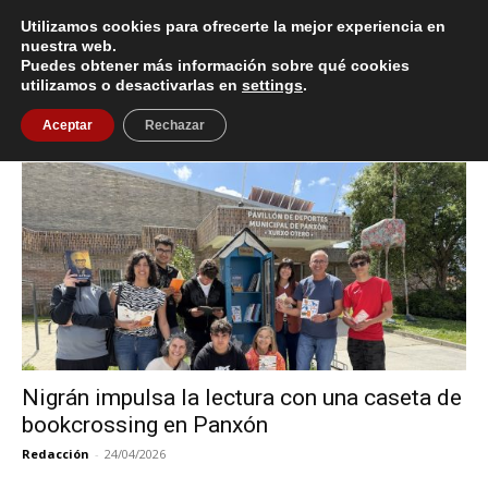
Utilizamos cookies para ofrecerte la mejor experiencia en
nuestra web.
Puedes obtener más información sobre qué cookies
Inicio
Etiquetas
Caseta de bookcrossing
utilizamos o desactivarlas en
settings
.
Etiqueta: caseta de bookcrossing
Aceptar
Rechazar
Nigrán impulsa la lectura con una caseta de
bookcrossing en Panxón
Redacción
-
24/04/2026