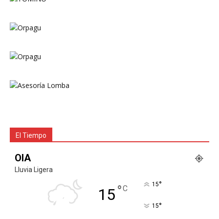
El Tiempo
OIA
Lluvia Ligera
°
15
°
C
15
°
15