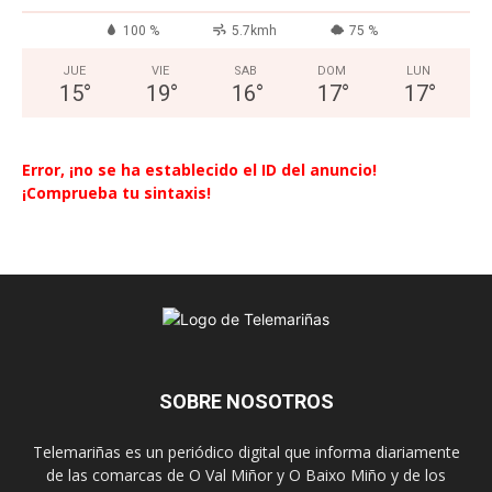
100 %
5.7kmh
75 %
JUE
VIE
SAB
DOM
LUN
15
°
19
°
16
°
17
°
17
°
Error, ¡no se ha establecido el ID del anuncio!
¡Comprueba tu sintaxis!
SOBRE NOSOTROS
Telemariñas es un periódico digital que informa diariamente
de las comarcas de O Val Miñor y O Baixo Miño y de los