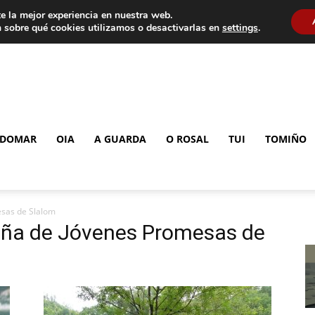
e la mejor experiencia en nuestra web.
 sobre qué cookies utilizamos o desactivarlas en
settings
.
DOMAR
OIA
A GUARDA
O ROSAL
TUI
TOMIÑO
sas de Slalom
aña de Jóvenes Promesas de