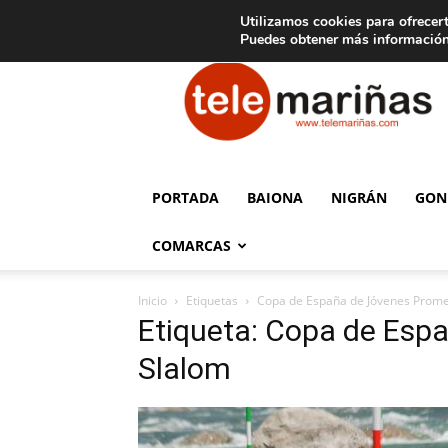
C
15
Aviso legal
Tarifas de publicidad
Oia
Utilizamos cookies para ofrecert
Puedes obtener más información
Telemariñas
PORTADA
BAIONA
NIGRÁN
GON
COMARCAS
Inicio
Etiquetas
Copa de España de Jóvenes Prome
Etiqueta: Copa de Esp
Slalom