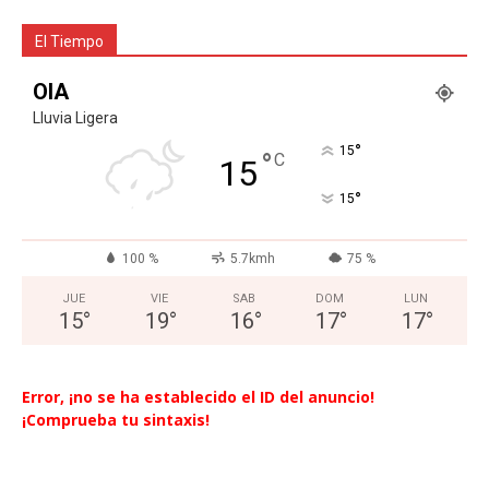
El Tiempo
OIA
Lluvia Ligera
°
15
°
C
15
°
15
100 %
5.7kmh
75 %
JUE
VIE
SAB
DOM
LUN
15
°
19
°
16
°
17
°
17
°
Error, ¡no se ha establecido el ID del anuncio!
¡Comprueba tu sintaxis!