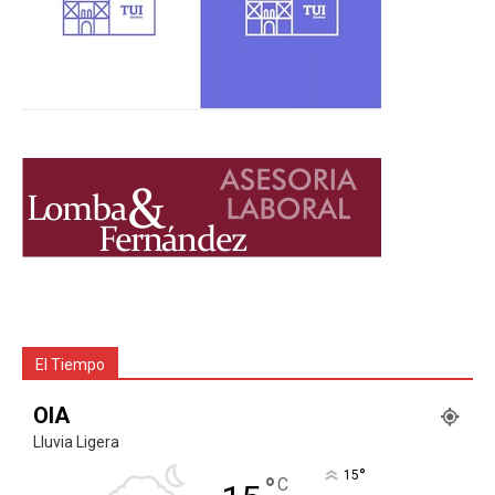
El Tiempo
OIA
Lluvia Ligera
°
15
°
C