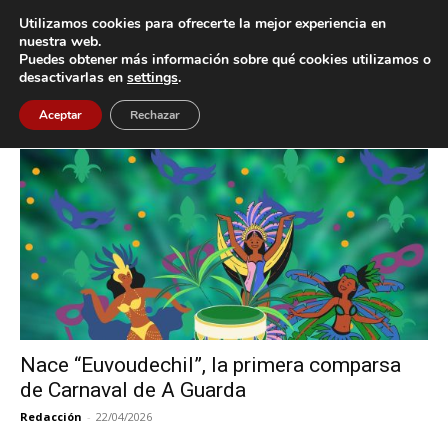
Utilizamos cookies para ofrecerte la mejor experiencia en
nuestra web.
Puedes obtener más información sobre qué cookies utilizamos o
Inicio
Etiquetas
#Euvoudechil
desactivarlas en
settings
.
Etiqueta: #Euvoudechil
Aceptar
Rechazar
Nace “Euvoudechil”, la primera comparsa
de Carnaval de A Guarda
Redacción
-
22/04/2026