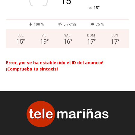
15
°
15
100 %
5.7kmh
75 %
JUE
VIE
SAB
DOM
LUN
15
°
19
°
16
°
17
°
17
°
Error, ¡no se ha establecido el ID del anuncio!
¡Comprueba tu sintaxis!