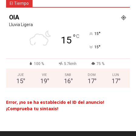
El Tiempo
OIA
Lluvia Ligera
°
15
°
C
15
°
15
100 %
5.7kmh
75 %
JUE
VIE
SAB
DOM
LUN
15
°
19
°
16
°
17
°
17
°
Error, ¡no se ha establecido el ID del anuncio!
¡Comprueba tu sintaxis!