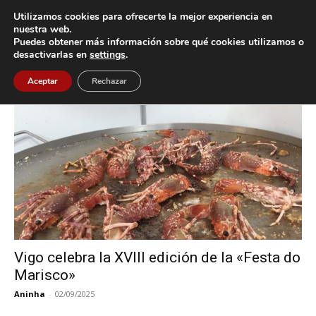
Utilizamos cookies para ofrecerte la mejor experiencia en
nuestra web.
Puedes obtener más información sobre qué cookies utilizamos o
Inicio
Etiquetas
Festa do Marisco
desactivarlas en
settings
.
Etiqueta: Festa do Marisco
Aceptar
Rechazar
Vigo celebra la XVIII edición de la «Festa do
Marisco»
Aninha
-
02/09/2025