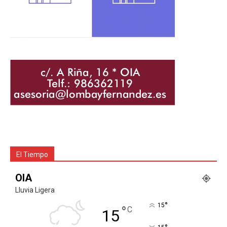
El Tiempo
OIA
Lluvia Ligera
°
15
°
C
15