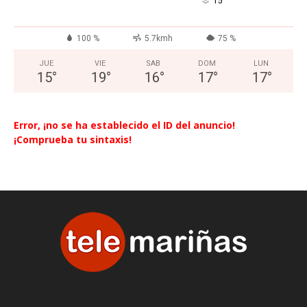
°
15
100 %
5.7kmh
75 %
JUE
VIE
SAB
DOM
LUN
15
°
19
°
16
°
17
°
17
°
Error, ¡no se ha establecido el ID del anuncio!
¡Comprueba tu sintaxis!