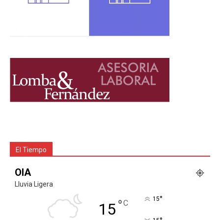
El Tiempo
OIA
Lluvia Ligera
°
15
°
C
15