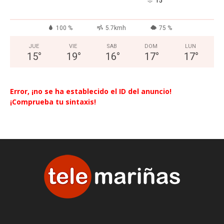
°
15
100 %
5.7kmh
75 %
JUE
VIE
SAB
DOM
LUN
15
°
19
°
16
°
17
°
17
°
Error, ¡no se ha establecido el ID del anuncio!
¡Comprueba tu sintaxis!