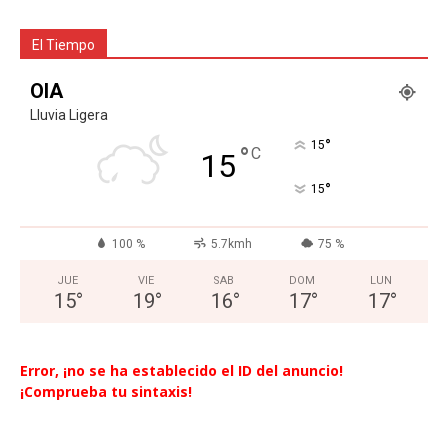
El Tiempo
OIA
Lluvia Ligera
°
15
°
C
15
°
15
100 %
5.7kmh
75 %
JUE
VIE
SAB
DOM
LUN
15
°
19
°
16
°
17
°
17
°
Error, ¡no se ha establecido el ID del anuncio!
¡Comprueba tu sintaxis!