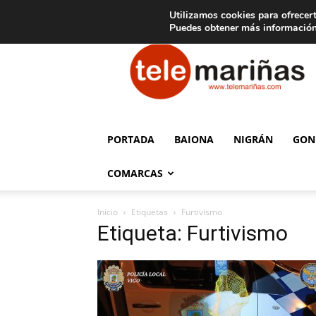
C
15
Aviso legal
Tarifas de publicidad
Oia
Utilizamos cookies para ofrecert
Puedes obtener más información
Telemariñas
PORTADA
BAIONA
NIGRÁN
GON
COMARCAS
Inicio
Etiquetas
Furtivismo
Etiqueta: Furtivismo