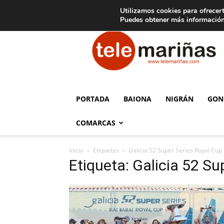
C
15
Aviso legal
Tarifas de publicidad
Oia
Utilizamos cookies para ofrecert
Puedes obtener más información
Telemariñas
PORTADA
BAIONA
NIGRÁN
GON
COMARCAS
Inicio
Etiquetas
Galicia 52 Super Series Royal Cup
Etiqueta: Galicia 52 Su