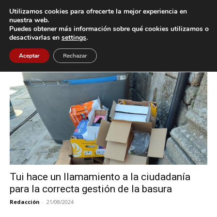
Utilizamos cookies para ofrecerte la mejor experiencia en
nuestra web.
Puedes obtener más información sobre qué cookies utilizamos o
Inicio
Etiquetas
Gestión de la basura
desactivarlas en
settings
.
Etiqueta: gestión de la basura
Aceptar
Rechazar
Tui hace un llamamiento a la ciudadanía
para la correcta gestión de la basura
Redacción
-
21/08/2024