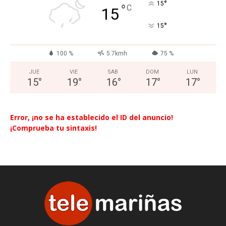
°
15
°
C
15
°
15
100 %
5.7kmh
75 %
JUE
VIE
SAB
DOM
LUN
15
°
19
°
16
°
17
°
17
°
Error, ¡no se ha establecido el ID del anuncio!
¡Comprueba tu sintaxis!