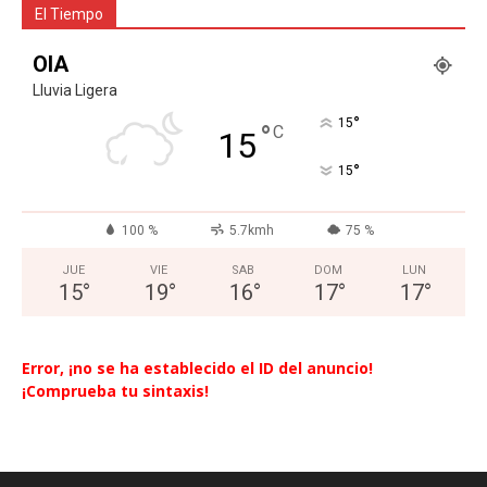
El Tiempo
OIA
Lluvia Ligera
°
15
°
C
15
°
15
100 %
5.7kmh
75 %
JUE
VIE
SAB
DOM
LUN
15
°
19
°
16
°
17
°
17
°
Error, ¡no se ha establecido el ID del anuncio!
¡Comprueba tu sintaxis!