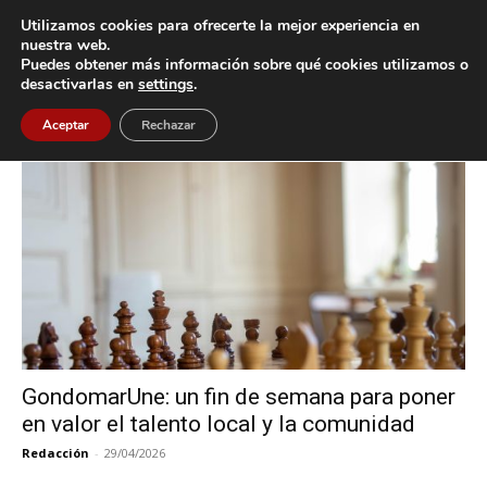
Utilizamos cookies para ofrecerte la mejor experiencia en
nuestra web.
Puedes obtener más información sobre qué cookies utilizamos o
Inicio
Etiquetas
Gondomarune
desactivarlas en
settings
.
Etiqueta: Gondomarune
Aceptar
Rechazar
GondomarUne: un fin de semana para poner
en valor el talento local y la comunidad
Redacción
-
29/04/2026