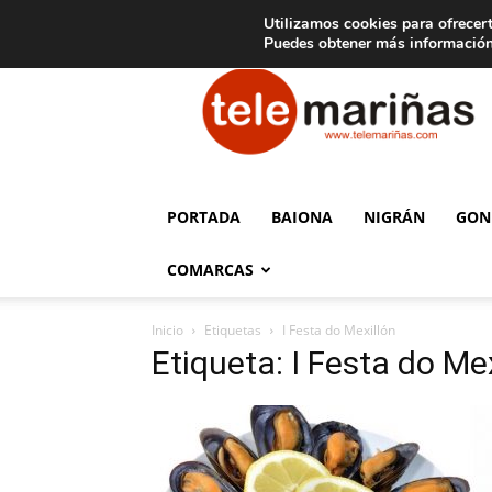
C
15
Aviso legal
Tarifas de publicidad
Oia
Utilizamos cookies para ofrecert
Puedes obtener más información
Telemariñas
PORTADA
BAIONA
NIGRÁN
GON
COMARCAS
Inicio
Etiquetas
I Festa do Mexillón
Etiqueta: I Festa do Me