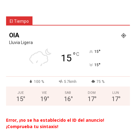
El Tiempo
OIA
Lluvia Ligera
°
15
°
C
15
°
15
100 %
5.7kmh
75 %
JUE
VIE
SAB
DOM
LUN
15
°
19
°
16
°
17
°
17
°
Error, ¡no se ha establecido el ID del anuncio!
¡Comprueba tu sintaxis!