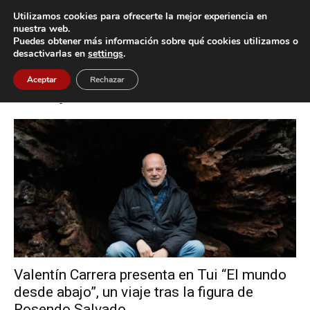
Utilizamos cookies para ofrecerte la mejor experiencia en
nuestra web.
Puedes obtener más información sobre qué cookies utilizamos o
Inicio
Etiquetas
I Premio Altaïr de Literatura de Viajes
desactivarlas en
settings
.
Etiqueta: I Premio Altaïr de Literatura
Aceptar
Rechazar
de Viajes
Valentín Carrera presenta en Tui “El mundo
desde abajo”, un viaje tras la figura de
Rosendo Salvado