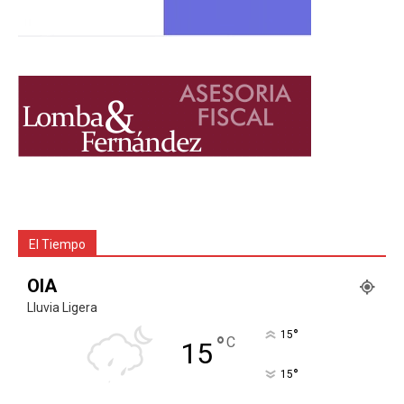
El Tiempo
OIA
Lluvia Ligera
°
15
°
C
15
°
15