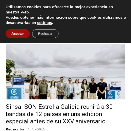
Utilizamos cookies para ofrecerte la mejor experiencia en
nuestra web.
Puedes obtener más información sobre qué cookies utilizamos o
Inicio
Etiquetas
Illa de San Simón
desactivarlas en
settings
.
Etiqueta: Illa de San Simón
Aceptar
Rechazar
Sinsal SON Estrella Galicia reunirá a 30
bandas de 12 países en una edición
especial antes de su XXV aniversario
Redacción
-
13/07/2026