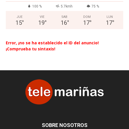
100 %
5.7kmh
75 %
JUE
VIE
SAB
DOM
LUN
15
°
19
°
16
°
17
°
17
°
Error, ¡no se ha establecido el ID del anuncio!
¡Comprueba tu sintaxis!
SOBRE NOSOTROS