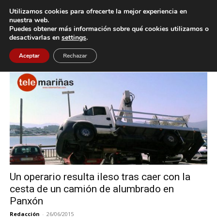
Utilizamos cookies para ofrecerte la mejor experiencia en
nuestra web.
Puedes obtener más información sobre qué cookies utilizamos o
Inicio
Etiquetas
Incidente
desactivarlas en
settings
.
Etiqueta: Incidente
Aceptar
Rechazar
Un operario resulta ileso tras caer con la
cesta de un camión de alumbrado en
Panxón
Redacción
-
26/06/2015