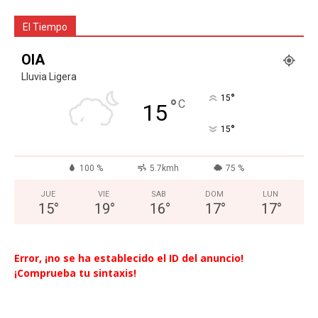
El Tiempo
OIA
Lluvia Ligera
°
15
°
C
15
°
15
100 %
5.7kmh
75 %
JUE
VIE
SAB
DOM
LUN
15
°
19
°
16
°
17
°
17
°
Error, ¡no se ha establecido el ID del anuncio!
¡Comprueba tu sintaxis!