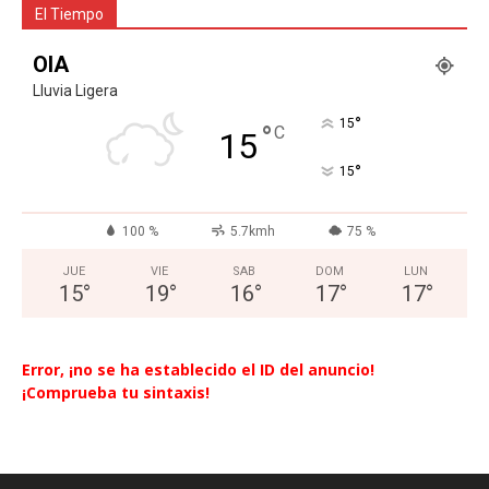
El Tiempo
OIA
Lluvia Ligera
°
15
°
C
15
°
15
100 %
5.7kmh
75 %
JUE
VIE
SAB
DOM
LUN
15
°
19
°
16
°
17
°
17
°
Error, ¡no se ha establecido el ID del anuncio!
¡Comprueba tu sintaxis!