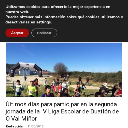
Utilizamos cookies para ofrecerte la mejor experiencia en
nuestra web.
Puedes obtener más información sobre qué cookies utilizamos o
Inicio
Etiquetas
Liga Escolar de Duatlón
desactivarlas en
settings
.
Etiqueta: Liga Escolar de Duatlón
Aceptar
Rechazar
Últimos días para participar en la segunda
jornada de la IV Liga Escolar de Duatlón de
O Val Miñor
Redacción
-
11/05/2016