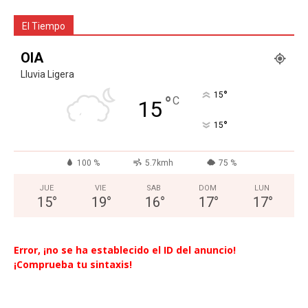
El Tiempo
OIA
Lluvia Ligera
°
15
°
C
15
°
15
100 %
5.7kmh
75 %
JUE
VIE
SAB
DOM
LUN
15
°
19
°
16
°
17
°
17
°
Error, ¡no se ha establecido el ID del anuncio!
¡Comprueba tu sintaxis!