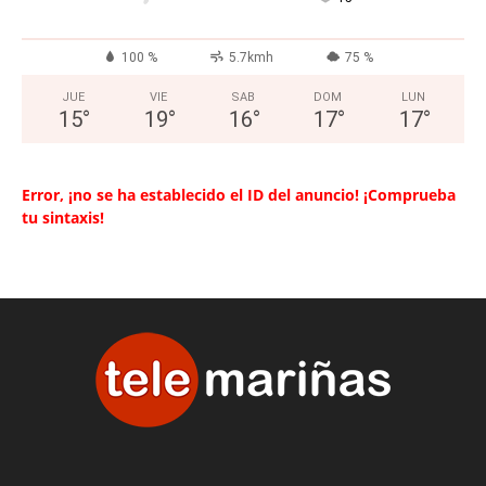
100 %
5.7kmh
75 %
JUE
VIE
SAB
DOM
LUN
15
°
19
°
16
°
17
°
17
°
Error, ¡no se ha establecido el ID del anuncio! ¡Comprueba
tu sintaxis!