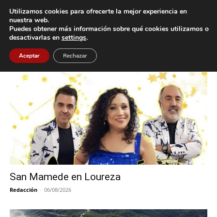
Utilizamos cookies para ofrecerte la mejor experiencia en
nuestra web.
Puedes obtener más información sobre qué cookies utilizamos o
Inicio
Etiquetas
Loureza
desactivarlas en
settings
.
Etiqueta: Loureza
Aceptar
Rechazar
San Mamede en Loureza
Redacción
-
06/08/2026