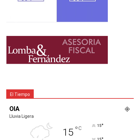
El Tiempo
OIA
Lluvia Ligera
°
15
°
C
15
°
15