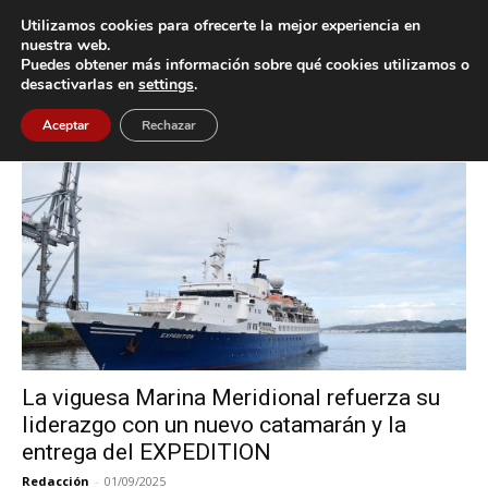
Utilizamos cookies para ofrecerte la mejor experiencia en
nuestra web.
Puedes obtener más información sobre qué cookies utilizamos o
Inicio
Etiquetas
Marina Meridional
desactivarlas en
settings
.
Etiqueta: Marina Meridional
Aceptar
Rechazar
La viguesa Marina Meridional refuerza su
liderazgo con un nuevo catamarán y la
entrega del EXPEDITION
Redacción
-
01/09/2025