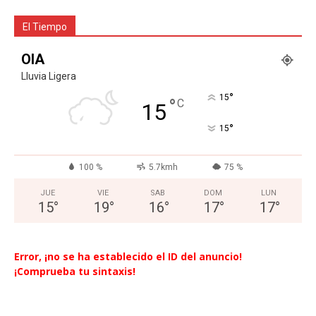
El Tiempo
OIA
Lluvia Ligera
°
15
°
C
15
°
15
100 %
5.7kmh
75 %
JUE
VIE
SAB
DOM
LUN
15
°
19
°
16
°
17
°
17
°
Error, ¡no se ha establecido el ID del anuncio!
¡Comprueba tu sintaxis!