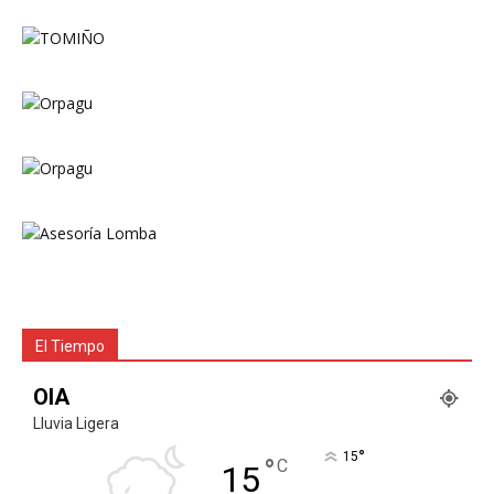
El Tiempo
OIA
Lluvia Ligera
°
15
°
C
15