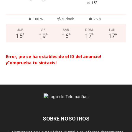
°
15
100 %
5.7kmh
75 %
JUE
VIE
SAB
DOM
LUN
15
°
19
°
16
°
17
°
17
°
Error, ¡no se ha establecido el ID del anuncio!
¡Comprueba tu sintaxis!
SOBRE NOSOTROS