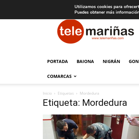
C
15
Aviso legal
Tarifas de publicidad
Oia
Utilizamos cookies para ofrecert
Puedes obtener más información
Telemariñas
PORTADA
BAIONA
NIGRÁN
GON
COMARCAS
Inicio
Etiquetas
Mordedura
Etiqueta: Mordedura