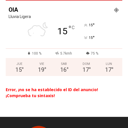
OIA
Lluvia Ligera
°
15
°
C
15
°
15
100 %
5.7kmh
75 %
JUE
VIE
SAB
DOM
LUN
15
°
19
°
16
°
17
°
17
°
Error, ¡no se ha establecido el ID del anuncio!
¡Comprueba tu sintaxis!