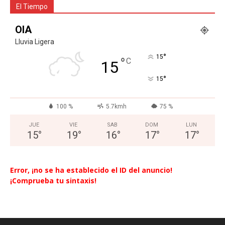
El Tiempo
OIA
Lluvia Ligera
°
15
°
C
15
°
15
100 %
5.7kmh
75 %
JUE
VIE
SAB
DOM
LUN
15
°
19
°
16
°
17
°
17
°
Error, ¡no se ha establecido el ID del anuncio!
¡Comprueba tu sintaxis!