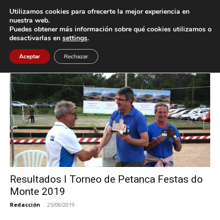
Utilizamos cookies para ofrecerte la mejor experiencia en
nuestra web.
Puedes obtener más información sobre qué cookies utilizamos o
Inicio
Etiquetas
O Caldeiro-Codesal
desactivarlas en
settings
.
Etiqueta: O Caldeiro-Codesal
Aceptar
Rechazar
Resultados I Torneo de Petanca Festas do
Monte 2019
Redacción
-
25/08/2019