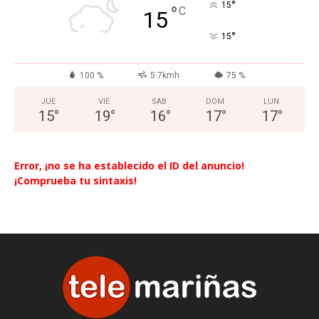
°
15
°
C
15
°
15
100 %
5.7kmh
75 %
JUE
VIE
SAB
DOM
LUN
15
°
19
°
16
°
17
°
17
°
Error, ¡no se ha establecido el ID del anuncio!
¡Comprueba tu sintaxis!