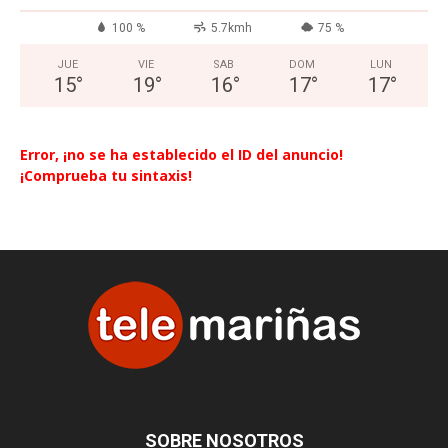
100 %
5.7kmh
75 %
JUE
VIE
SAB
DOM
LUN
15
°
19
°
16
°
17
°
17
°
Error, ¡no se ha establecido el ID del anuncio!
¡Comprueba tu sintaxis!
SOBRE NOSOTROS