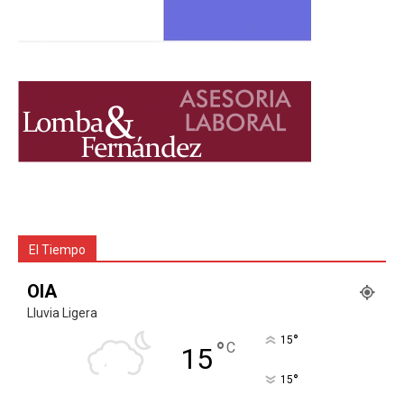
El Tiempo
OIA
Lluvia Ligera
°
15
°
C
15
°
15