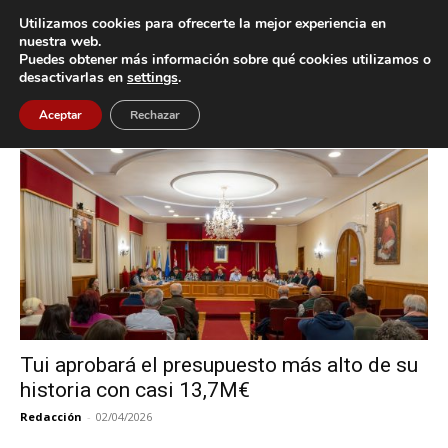
Utilizamos cookies para ofrecerte la mejor experiencia en
nuestra web.
Puedes obtener más información sobre qué cookies utilizamos o
Inicio
Etiquetas
Presupuestos
desactivarlas en
settings
.
Etiqueta: Presupuestos
Aceptar
Rechazar
Tui aprobará el presupuesto más alto de su
historia con casi 13,7M€
Redacción
-
02/04/2026