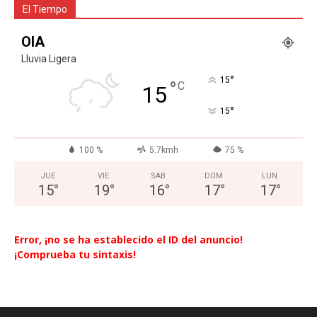
El Tiempo
OIA
Lluvia Ligera
°
15
°
C
15
°
15
100 %
5.7kmh
75 %
JUE
VIE
SAB
DOM
LUN
15
°
19
°
16
°
17
°
17
°
Error, ¡no se ha establecido el ID del anuncio!
¡Comprueba tu sintaxis!