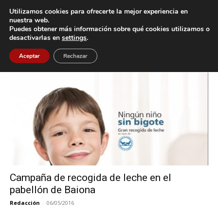
Utilizamos cookies para ofrecerte la mejor experiencia en
nuestra web.
Puedes obtener más información sobre qué cookies utilizamos o
Inicio
Etiquetas
Recogida de Leche
desactivarlas en
settings
.
Etiqueta: Recogida de Leche
Aceptar
Rechazar
Campaña de recogida de leche en el
pabellón de Baiona
Redacción
-
06/05/2016