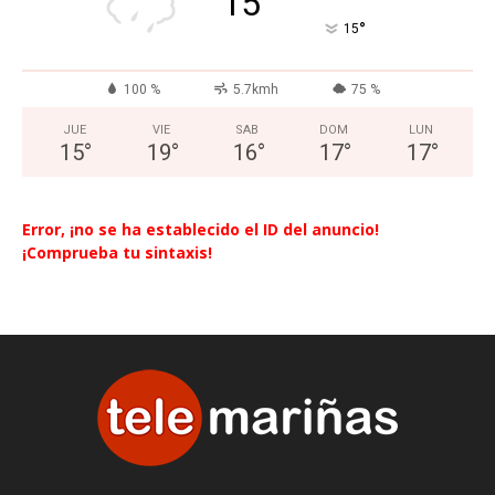
15
°
15
100 %
5.7kmh
75 %
JUE
VIE
SAB
DOM
LUN
15
°
19
°
16
°
17
°
17
°
Error, ¡no se ha establecido el ID del anuncio!
¡Comprueba tu sintaxis!