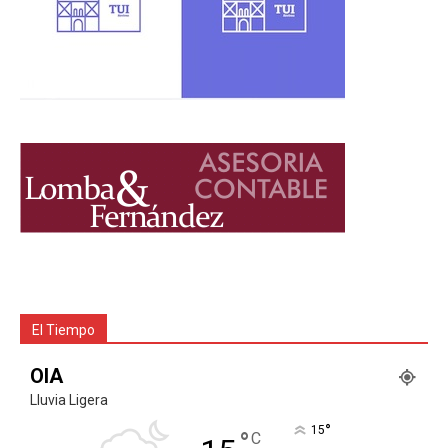
El Tiempo
OIA
Lluvia Ligera
°
15
°
C