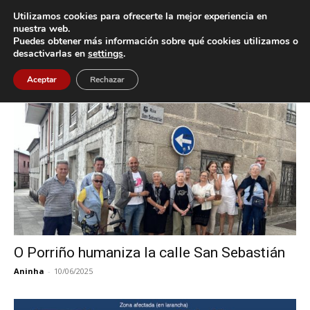
Utilizamos cookies para ofrecerte la mejor experiencia en
nuestra web.
Puedes obtener más información sobre qué cookies utilizamos o
Inicio
Etiquetas
Rúa San Sebastián
desactivarlas en
settings
.
Etiqueta: Rúa San Sebastián
Aceptar
Rechazar
O Porriño humaniza la calle San Sebastián
Aninha
-
10/06/2025