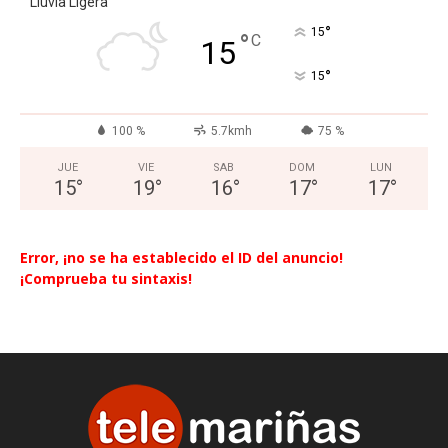
Lluvia Ligera
°
15
°
C
15
°
15
100 %
5.7kmh
75 %
JUE
VIE
SAB
DOM
LUN
15
°
19
°
16
°
17
°
17
°
Error, ¡no se ha establecido el ID del anuncio!
¡Comprueba tu sintaxis!