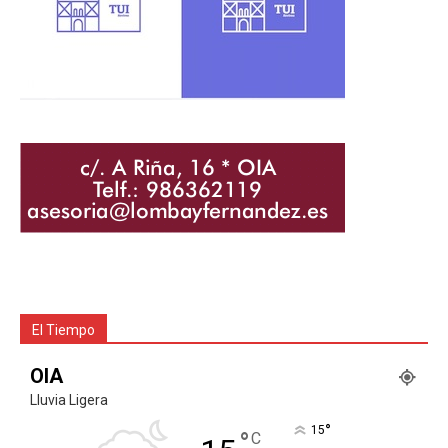
El Tiempo
OIA
Lluvia Ligera
°
15
°
C