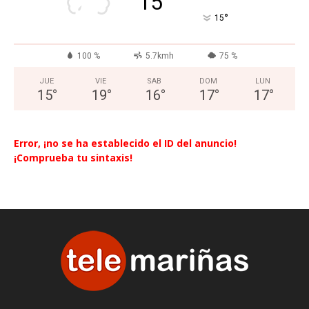
15
°
15
100 %
5.7kmh
75 %
JUE
VIE
SAB
DOM
LUN
15
°
19
°
16
°
17
°
17
°
Error, ¡no se ha establecido el ID del anuncio!
¡Comprueba tu sintaxis!