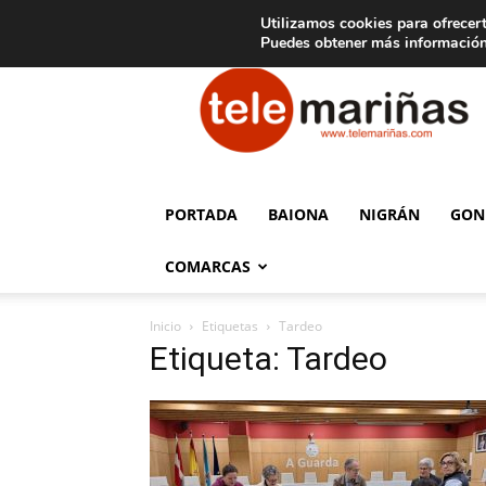
C
15
Aviso legal
Tarifas de publicidad
Oia
Utilizamos cookies para ofrecert
Puedes obtener más información
Telemariñas
PORTADA
BAIONA
NIGRÁN
GON
COMARCAS
Inicio
Etiquetas
Tardeo
Etiqueta: Tardeo