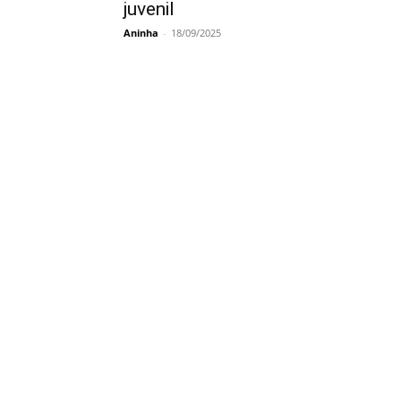
juvenil
Aninha
-
18/09/2025