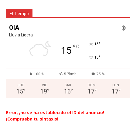
El Tiempo
OIA
Lluvia Ligera
°
15
°
C
15
°
15
100 %
5.7kmh
75 %
JUE
VIE
SAB
DOM
LUN
15
°
19
°
16
°
17
°
17
°
Error, ¡no se ha establecido el ID del anuncio!
¡Comprueba tu sintaxis!