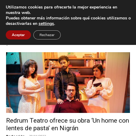
Utilizamos cookies para ofrecerte la mejor experiencia en
nuestra web.
Puedes obtener más información sobre qué cookies utilizamos o
Inicio
Etiquetas
Un home con lentes de pasta
desactivarlas en
settings
.
Etiqueta: Un home con lentes de
Aceptar
Rechazar
pasta
Redrum Teatro ofrece su obra ‘Un home con
lentes de pasta’ en Nigrán