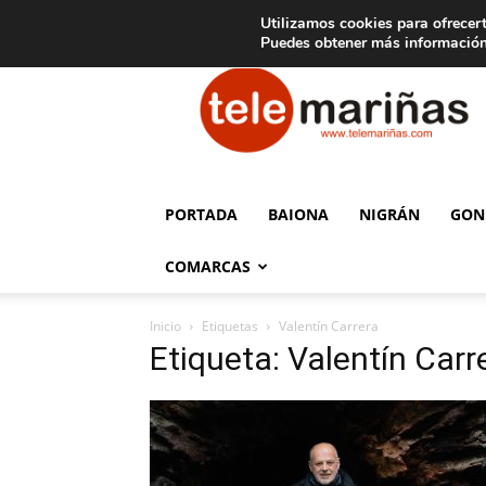
C
15
Aviso legal
Tarifas de publicidad
Oia
Utilizamos cookies para ofrecert
Puedes obtener más información
Telemariñas
PORTADA
BAIONA
NIGRÁN
GON
COMARCAS
Inicio
Etiquetas
Valentín Carrera
Etiqueta: Valentín Carr