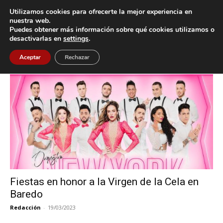
Utilizamos cookies para ofrecerte la mejor experiencia en
nuestra web.
Puedes obtener más información sobre qué cookies utilizamos o
Inicio
Etiquetas
Virgen de la Cela
desactivarlas en
settings
.
Etiqueta: Virgen de la Cela
Aceptar
Rechazar
Fiestas en honor a la Virgen de la Cela en
Baredo
Redacción
-
19/03/2023