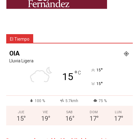
El Tiempo
OIA
Lluvia Ligera
°
15
°
C
15
°
15
100 %
5.7kmh
75 %
JUE
VIE
SAB
DOM
LUN
15
°
19
°
16
°
17
°
17
°