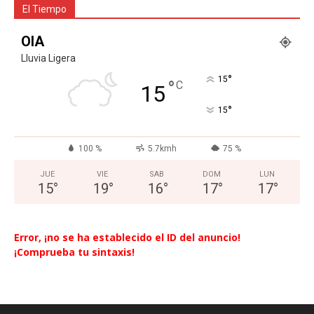
El Tiempo
OIA
Lluvia Ligera
°
15
°
C
15
°
15
100 %
5.7kmh
75 %
JUE
VIE
SAB
DOM
LUN
15
°
19
°
16
°
17
°
17
°
Error, ¡no se ha establecido el ID del anuncio!
¡Comprueba tu sintaxis!