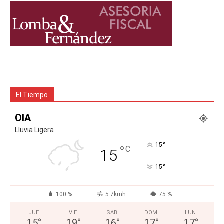
El Tiempo
OIA
Lluvia Ligera
°
15
°
C
15
°
15
100 %
5.7kmh
75 %
JUE
VIE
SAB
DOM
LUN
15
°
19
°
16
°
17
°
17
°