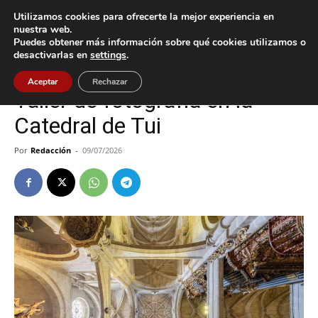
Utilizamos cookies para ofrecerte la mejor experiencia en
nuestra web.
Puedes obtener más información sobre qué cookies utilizamos o
Inicio
Cultura / Ocio
desactivarlas en
settings
.
Cultura / Ocio
Tui
Aceptar
Rechazar
Taller de fotografía en la
Catedral de Tui
Por
Redacción
-
09/07/2026