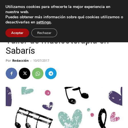
Utilizamos cookies para ofrecerte la mejor experiencia en
nuestra web.
Puedes obtener más información sobre qué cookies utilizamos o
Inicio
Baiona
desactivarlas en
settings
.
Baiona
Cultura / Ocio
Aceptar
Rechazar
Taller de musicoterapia en
Sabarís
Por
Redacción
-
10/07/2017