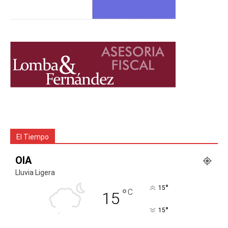
El Tiempo
OIA
Lluvia Ligera
°
15
°
C
15
°
15