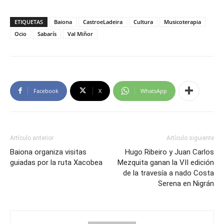
ETIQUETAS
Baiona
CastroeLadeira
Cultura
Musicoterapia
Ocio
Sabarís
Val Miñor
Facebook
X
WhatsApp
Artículo anterior
Artículo siguiente
Baiona organiza visitas
Hugo Ribeiro y Juan Carlos
guiadas por la ruta Xacobea
Mezquita ganan la VII edición
de la travesía a nado Costa
Serena en Nigrán