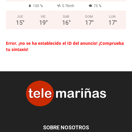
100 %
5.7kmh
75 %
JUE
VIE
SAB
DOM
LUN
15
°
19
°
16
°
17
°
17
°
Error, ¡no se ha establecido el ID del anuncio! ¡Comprueba
tu sintaxis!
SOBRE NOSOTROS