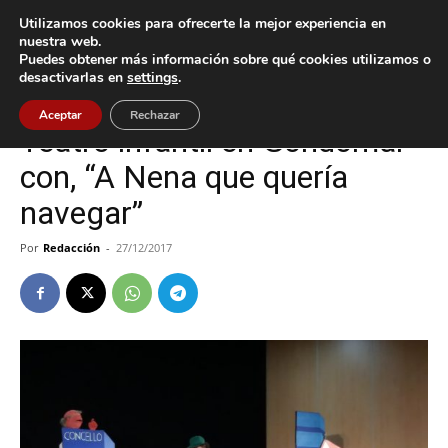
Utilizamos cookies para ofrecerte la mejor experiencia en
nuestra web.
Puedes obtener más información sobre qué cookies utilizamos o
Inicio
Cultura / Ocio
desactivarlas en
settings
.
Cultura / Ocio
Gondomar
Aceptar
Rechazar
Teatro infantil en Gondomar
con, “A Nena que quería
navegar”
Por
Redacción
-
27/12/2017