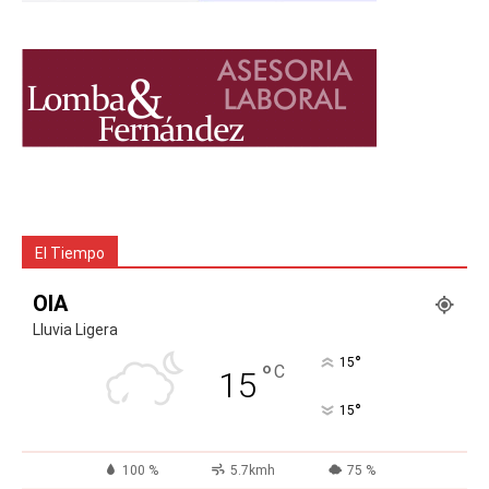
El Tiempo
OIA
Lluvia Ligera
°
15
°
C
15
°
15
100 %
5.7kmh
75 %