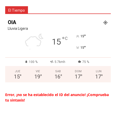
El Tiempo
OIA
Lluvia Ligera
°
15
°
C
15
°
15
100 %
5.7kmh
75 %
JUE
VIE
SAB
DOM
LUN
15
°
19
°
16
°
17
°
17
°
Error, ¡no se ha establecido el ID del anuncio! ¡Comprueba
tu sintaxis!