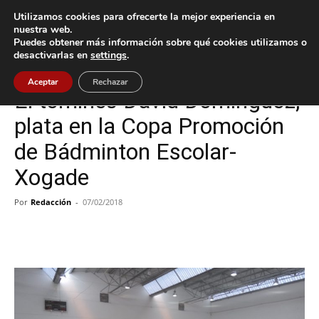
Utilizamos cookies para ofrecerte la mejor experiencia en
nuestra web.
Puedes obtener más información sobre qué cookies utilizamos o
Inicio
Deportes
desactivarlas en
settings
.
Deportes
Tomiño
Aceptar
Rechazar
El tomiñés David Domínguez,
plata en la Copa Promoción
de Bádminton Escolar-
Xogade
Por
Redacción
-
07/02/2018