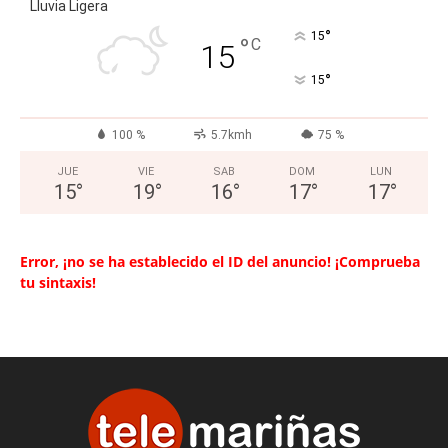
Lluvia Ligera
°
15
°
C
15
°
15
100 %
5.7kmh
75 %
JUE
VIE
SAB
DOM
LUN
15
°
19
°
16
°
17
°
17
°
Error, ¡no se ha establecido el ID del anuncio! ¡Comprueba
tu sintaxis!