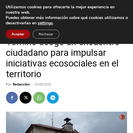
Utilizamos cookies para ofrecerte la mejor experiencia en
nuestra web.
Puedes obtener más información sobre qué cookies utilizamos o
Inicio
Cultura / Ocio
desactivarlas en
settings
.
Cultura / Ocio
Tomiño
Aceptar
Rechazar
Tomiño acoge un encuentro
ciudadano para impulsar
iniciativas ecosociales en el
territorio
Por
Redacción
-
25/06/2026