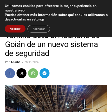
Utilizamos cookies para ofrecerte la mejor experiencia en
nuestra web.
Puedes obtener más información sobre qué cookies utilizamos o
Inicio
Cultura / Ocio
desactivarlas en
settings
.
Cultura / Ocio
Tomiño
Aceptar
Rechazar
Tomiño dota al Auditorio de
Goián de un nuevo sistema
de seguridad
Por
Aninha
-
28/11/2024