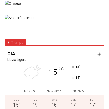
El Tiempo
OIA
Lluvia Ligera
°
15
°
C
15
°
15
100 %
5.7kmh
75 %
JUE
VIE
SAB
DOM
LUN
15
°
19
°
16
°
17
°
17
°