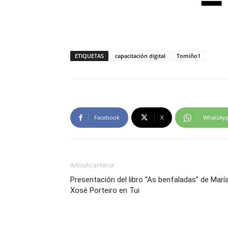
ETIQUETAS
capacitación digital
Tomiño1
Facebook
X
WhatsAp
Artículo anterior
Presentación del libro “As benfaladas” de Marí
Xosé Porteiro en Tui