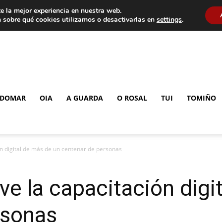
e la mejor experiencia en nuestra web.
 sobre qué cookies utilizamos o desactivarlas en
settings
.
DOMAR
OIA
A GUARDA
O ROSAL
TUI
TOMIÑO
 digital de más de un centenar de personas
 la capacitación digi
rsonas