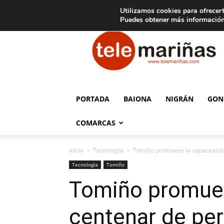
C
15
Aviso legal
Tarifas de publicidad
Oia
Utilizamos cookies para ofrecert
Puedes obtener más información
Telemariñas
PORTADA
BAIONA
NIGRÁN
GON
COMARCAS
Inicio
Tecnología
Tomiño promueve la capacitación
Tecnología
Tomiño
Tomiño promueve
centenar de pe